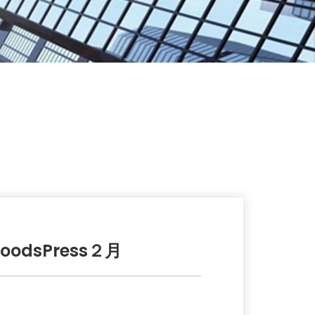
odsPress２月