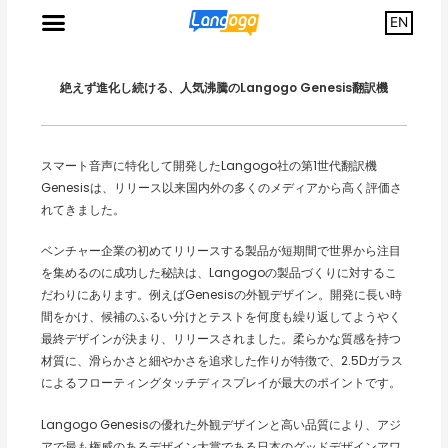
EN
絶えず進化し続ける、人気沸騰のLangogo Genesis翻訳機
スマート音声に特化して開発したLangogo社の第1世代翻訳機
Genesisは、リリース以来国内外の多くのメディアから高く評価さ
れてきました。
ベンチャー企業の初めてリリースする製品が短期間で世界から注目
を集めるのに成功した秘訣は、Langogoの製品づくりに対するこ
だわりにあります。例えばGenesisの外観デザイン。開発に長い時
間をかけ、候補のふるい分けとテストを何度も繰り返してようやく
最終デザインが決まり、リリースされました。柔らかな質感を持つ
材質に、滑らかさと細やかさを追求した作りが特徴で、2.5Dガラス
によるフローティングタッチディスプレイが最大のポイントです。
Langogo Genesisの優れた外観デザインと高い品質により、アジ
アで最も権威のあるデザイン大賞である日本のグッドデザインアワ