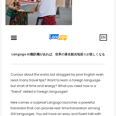
EN
Langogo AI翻訳機があれば、世界の著名観光地巡りが楽しくなる
Curious about the world, but dragged by poor English even
read many travel tips? Want to learn a foreign language
but short of time and energy? What you need now is a
“friend” skilled in foreign languages!
Here comes a surprise! Langogo launches a powerful
translator that can provide real-time translation among
104 languages. You will have an easy and fluent talk with