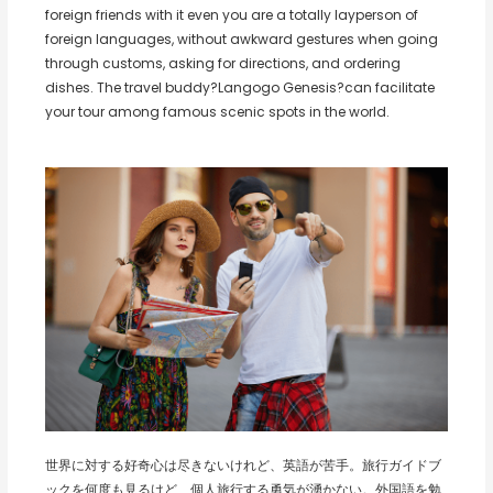
foreign friends with it even you are a totally layperson of
foreign languages, without awkward gestures when going
through customs, asking for directions, and ordering
dishes. The travel buddy?Langogo Genesis?can facilitate
your tour among famous scenic spots in the world.
世界に対する好奇心は尽きないけれど、英語が苦手。旅行ガイドブ
ックを何度も見るけど、個人旅行する勇気が湧かない。外国語を勉