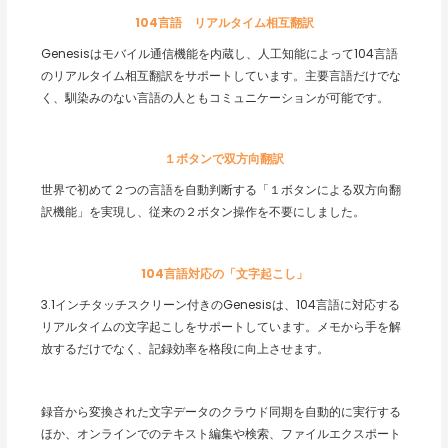
104言語 リアルタイム相互翻訳
Genesisはモバイル通信機能を内蔵し、人工知能によって104言語
のリアルタイム相互翻訳をサポートしています。主要言語だけでな
く、馴染みのない言語の人ともコミュニケーションが可能です。
１ボタンで双方向翻訳
世界で初めて２つの言語を自動判断する「１ボタンによる双方向翻
訳機能」を実現し、従来の２ボタン操作を不要にしました。
104言語対応の「文字起こし」
3.1インチタッチスクリーン付きのGenesisは、104言語に対応する
リアルタイムの文字起こしをサポートしています。メモから手を解
放するだけでなく、記録効率を格段に向上させます。
録音から変換された文字データのクラウド同期を自動的に実行する
ほか、オンラインでのテキスト編集や検索、ファイルエクスポート